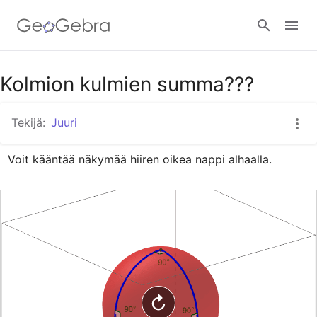
Google Classroom
Kolmion kulmien summa???
Tekijä:
Juuri
GeoGebra Classroom
Voit kääntää näkymää hiiren oikea nappi alhaalla.
Kirjaudu