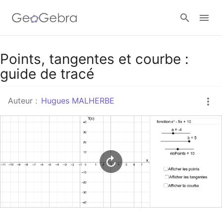
Google Classroom
Points, tangentes et courbe :
guide de tracé
Classe GeoGebra
Auteur :
Hugues MALHERBE
Se connecter