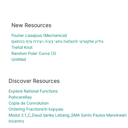
New Resources
Fourier Lissajous (Mechanical)
גיליון אלקטרוני להעלאת נתוני בעיה ויצירת גרף בהתאם
Trefoil Knot
Random Polar Curve (3)
Untitled
Discover Resources
Explore Rational Functions
PoincareRay
Copia de Convolution
Ordering Fractions'in kopyası
Modul 2.1_C_Daud Ijarles Lebang_SMA Santo Paulus Manokwari
Incentro