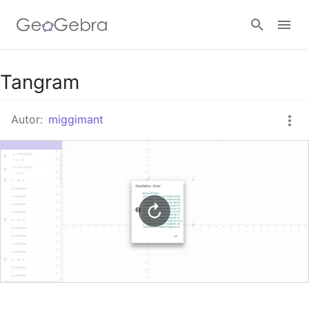
Google Classroom
Tangram
Autor:
miggimant
GeoGebra Classroom
Abrir sesión