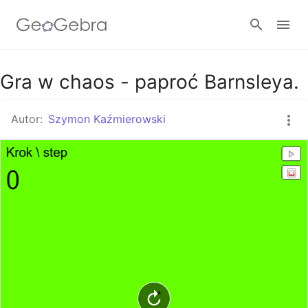
Google Classroom
Gra w chaos - paproć Barnsleya.
Autor:
Szymon Kaźmierowski
GeoGebra Classroom
Zaloguj się