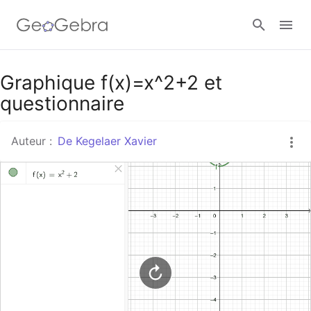
Google Classroom
Graphique f(x)=x^2+2 et
questionnaire
Classe GeoGebra
Auteur :
De Kegelaer Xavier
Se connecter