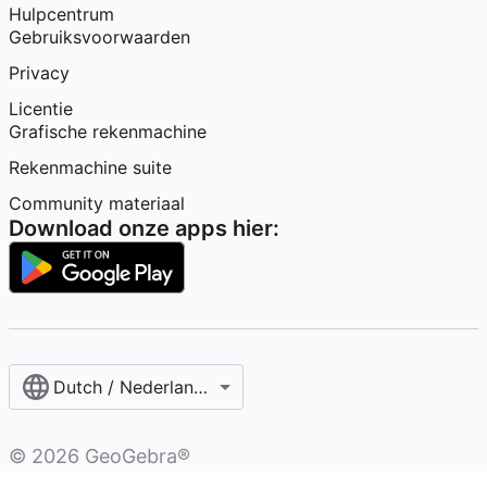
Hulpcentrum
Gebruiksvoorwaarden
Privacy
Licentie
Grafische rekenmachine
Rekenmachine suite
Community materiaal
Download onze apps hier:
Dutch / Nederlands‎ (België)‎
©
2026
GeoGebra®