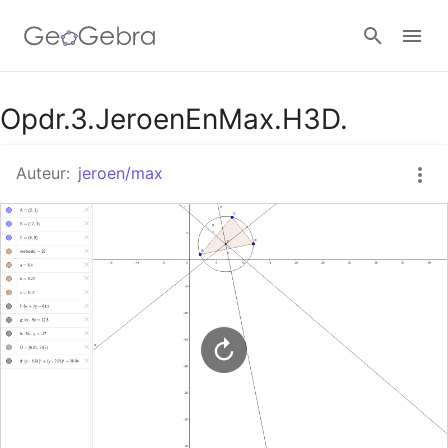
Google Classroom
Opdr.3.JeroenEnMax.H3D.
Auteur:
jeroen/max
GeoGebra Klaslokaal
Aanmelden