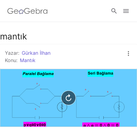
Google Classroom
mantık
Yazar:
Gürkan İlhan
GeoGebra Ders
Konu:
Mantık
Giriş yap