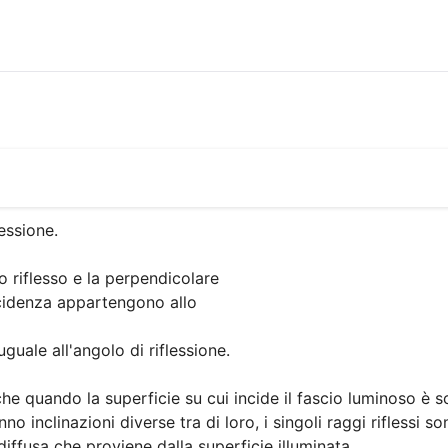
essione.

o riflesso e la perpendicolare

incidenza appartengono allo

uale all'angolo di riflessione.

che quando la superficie su cui incide il fascio luminoso è sc
no inclinazioni diverse tra di loro, i singoli raggi riflessi son
 diffusa che proviene dalla superficie illuminata
