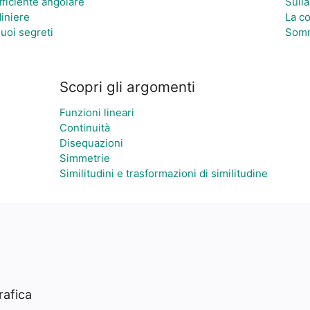
fficiente angolare
Sulla
diniere
La c
suoi segreti
Somm
Scopri gli argomenti
Funzioni lineari
Continuità
Disequazioni
Simmetrie
Similitudini e trasformazioni di similitudine
rafica