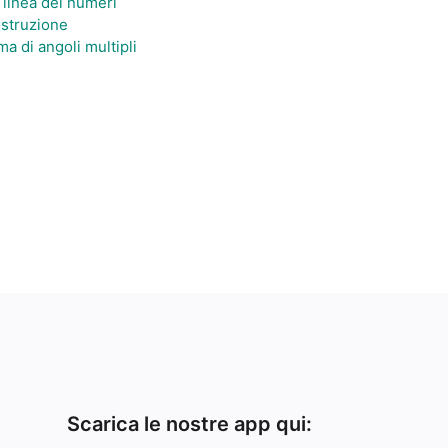
 linea dei numeri
ostruzione
a di angoli multipli
Scarica le nostre app qui: