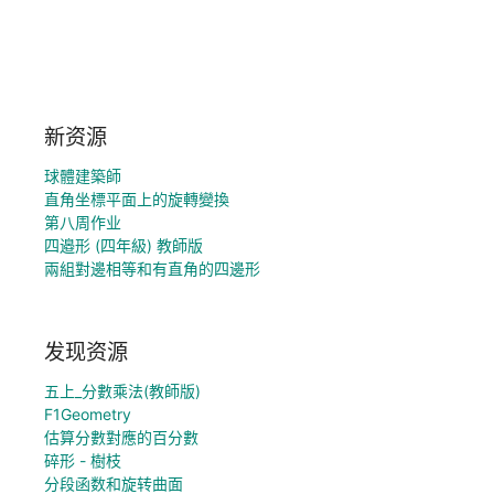
新资源
球體建築師
直角坐標平面上的旋轉變換
第八周作业
四邉形 (四年級) 教師版
兩組對邊相等和有直角的四邊形
发现资源
五上_分數乘法(教師版)
F1Geometry
估算分數對應的百分數
碎形 - 樹枝
分段函数和旋转曲面