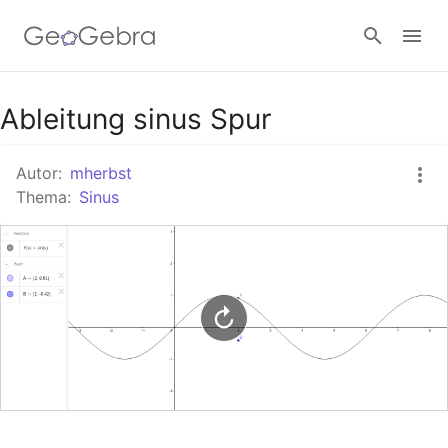
Google Classroom
Ableitung sinus Spur
Autor:
mherbst
GeoGebra Classroom
Thema:
Sinus
Anmelden