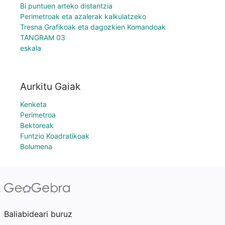
Bi puntuen arteko distantzia
Perimetroak eta azalerak kalkulatzeko
Tresna Grafikoak eta dagozkien Komandoak
TANGRAM 03
eskala
Aurkitu Gaiak
Kenketa
Perimetroa
Bektoreak
Funtzio Koadratikoak
Bolumena
Baliabideari buruz