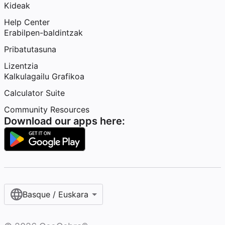
Kideak
Help Center
Erabilpen-baldintzak
Pribatutasuna
Lizentzia
Kalkulagailu Grafikoa
Calculator Suite
Community Resources
Download our apps here:
Basque / Euskara