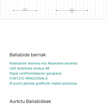
Baliabide berriak
Katetoaren teorema eta Altueraren teorema
USE Azterketa eredua 4B
Kopie vanPiramidearen garapena
FUNTZIO IRRAZIONALA
Bi puntu jakinda grafikotik malda ateratzea
Aurkitu Baliabideak