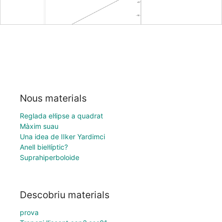
Nous materials
Reglada el·lipse a quadrat
Màxim suau
Una idea de IIker Yardimci
Anell biel·líptic?
Suprahiperboloide
Descobriu materials
prova