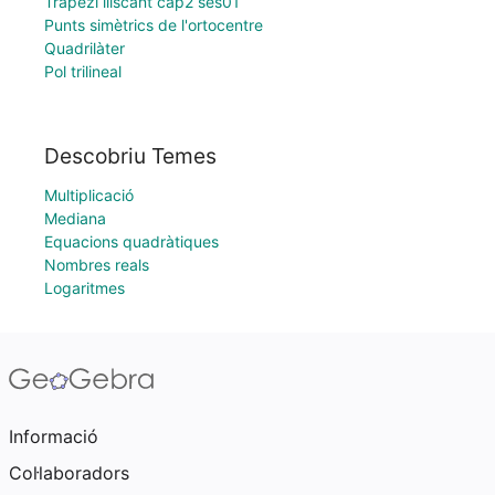
Trapezi lliscant cap2 ses01
Punts simètrics de l'ortocentre
Quadrilàter
Pol trilineal
Descobriu Temes
Multiplicació
Mediana
Equacions quadràtiques
Nombres reals
Logaritmes
Informació
Col·laboradors