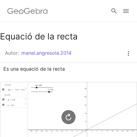
Google Classroom
Equació de la recta
Autor:
manel.angresola.2014
Aula GeoGebra
Es una equació de la recta
Valideu-vos