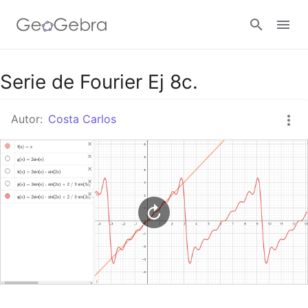
Google Classroom
Serie de Fourier Ej 8c.
Autor:
Costa Carlos
GeoGebra Classroom
Abrir sesión