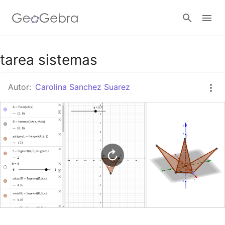
Google Classroom
tarea sistemas
Autor:
Carolina Sanchez Suarez
GeoGebra Classroom
Abrir sesión