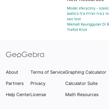
Model sferyczny - sześ
וני בעיה ויצירת גרף בהתאם
seo tool
Nikmati Keunggulan Di 
Trefoil Knot
About
Terms of Service
Graphing Calculator
Partners
Privacy
Calculator Suite
Help Center
License
Math Resources