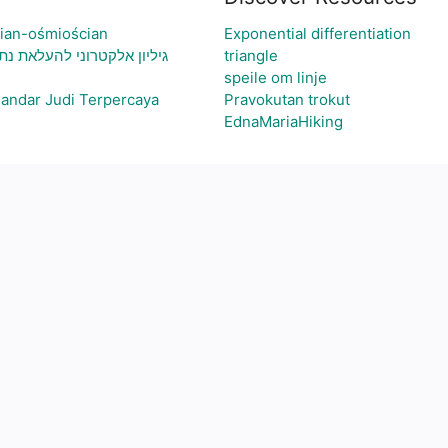
cian-ośmiościan
Exponential differentiation
גיליון אלקטרוני להעלאת נת
triangle
speile om linje
Bandar Judi Terpercaya
Pravokutan trokut
EdnaMariaHiking