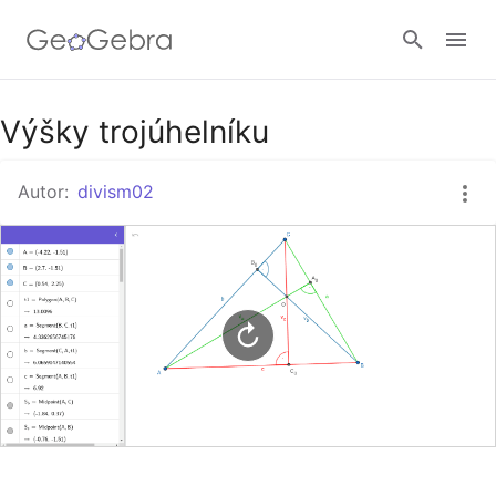
Google Classroom
Výšky trojúhelníku
Autor:
divism02
GeoGebra Třída
Přihlásit