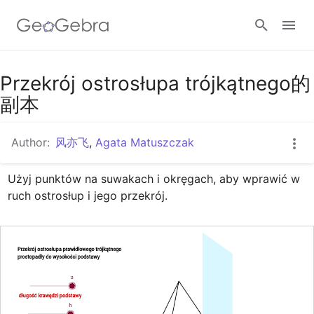
Google Classroom
Przekrój ostrosłupa trójkątnego的
副本
GeoGebra Classroom
Author:
风亦飞
,
Agata Matuszczak
Użyj punktów na suwakach i okręgach, aby wprawić w 
Sign in
ruch ostrosłup i jego przekrój.