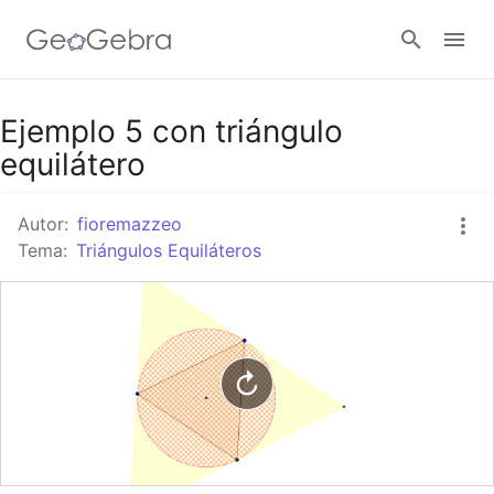
Google Classroom
Ejemplo 5 con triángulo
equilátero
GeoGebra Classroom
Autor:
fioremazzeo
Tema:
Triángulos Equiláteros
Abrir sesión