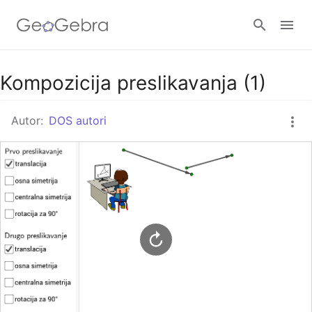
Google Classroom
Kompozicija preslikavanja (1)
Autor:
DOS autori
GeoGebra Razred
Prijavi se