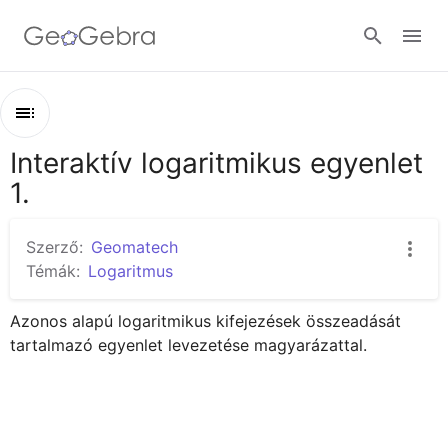
Google Classroom
Interaktív logaritmikus egyenlet
Áttekintés
GeoGebra Classroom
1.
Interaktív logaritmikus egyenlet 1.
Logaritmikus egyenlet 1.
Szerző:
Geomatech
Bejelentkezés
Témák:
Logaritmus
Azonos alapú logaritmikus kifejezések összeadását 
tartalmazó egyenlet levezetése magyarázattal.