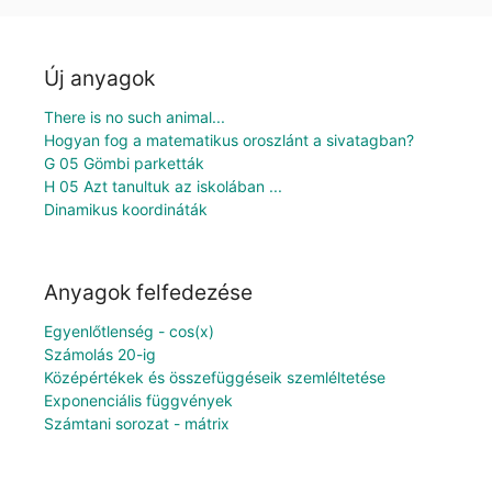
Új anyagok
There is no such animal...
Hogyan fog a matematikus oroszlánt a sivatagban?
G 05 Gömbi parketták
H 05 Azt tanultuk az iskolában ...
Dinamikus koordináták
Anyagok felfedezése
Egyenlőtlenség - cos(x)
Számolás 20-ig
Középértékek és összefüggéseik szemléltetése
Exponenciális függvények
Számtani sorozat - mátrix