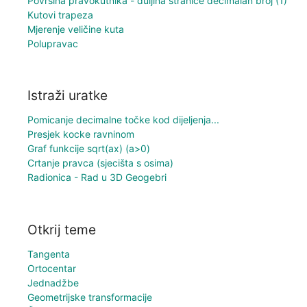
Površina pravokutnika - duljina stranice decimalan broj (1)
Kutovi trapeza
Mjerenje veličine kuta
Polupravac
Istraži uratke
Pomicanje decimalne točke kod dijeljenja...
Presjek kocke ravninom
Graf funkcije sqrt(ax) (a>0)
Crtanje pravca (sjecišta s osima)
Radionica - Rad u 3D Geogebri
Otkrij teme
Tangenta
Ortocentar
Jednadžbe
Geometrijske transformacije