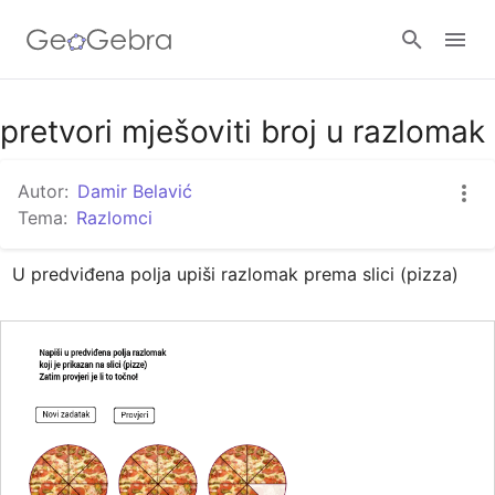
Google Classroom
pretvori mješoviti broj u razlomak
Autor:
Damir Belavić
GeoGebra Razred
Tema:
Razlomci
U predviđena polja upiši razlomak prema slici (pizza)
Prijavi se