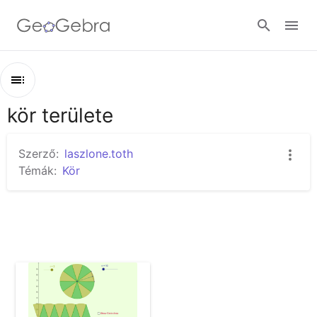
Google Classroom
kör területe
Áttekintés
GeoGebra Classroom
kör területe
Szerző:
laszlone.toth
Area of a Circle - Wedge Demo 1
Témák:
Kör
Bejelentkezés