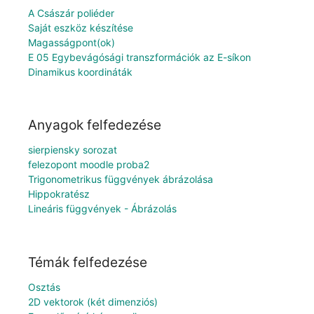
A Császár poliéder
Saját eszköz készítése
Magasságpont(ok)
E 05 Egybevágósági transzformációk az E-síkon
Dinamikus koordináták
Anyagok felfedezése
sierpiensky sorozat
felezopont moodle proba2
Trigonometrikus függvények ábrázolása
Hippokratész
Lineáris függvények - Ábrázolás
Témák felfedezése
Osztás
2D vektorok (két dimenziós)