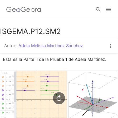
Google Classroom
ISGEMA.P12.SM2
Autor:
Adela Melissa Martínez Sánchez
GeoGebra Classroom
Esta es la Parte II de la Prueba 1 de Adela Martínez.
Abrir sesión