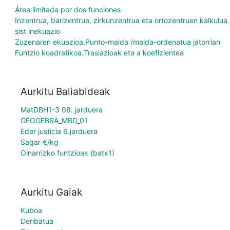
Área limitada por dos funciones
Inzentrua, barizentrua, zirkunzentrua eta ortozentruen kalkulua
sist inekuazio
Zuzenaren ekuazioa.Punto-malda /malda-ordenatua jatorrian
Funtzio koadratikoa.Traslazioak eta a koefizientea
Aurkitu Baliabideak
MatDBH1-3 08. jarduera
GEOGEBRA_MBD_01
Eder justicia 6.jarduera
Sagar €/kg
Oinarrizko funtzioak (batx1)
Aurkitu Gaiak
Kuboa
Deribatua