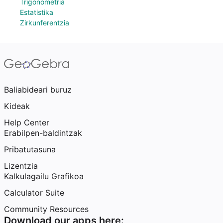
Trigonometria
Estatistika
Zirkunferentzia
Baliabideari buruz
Kideak
Help Center
Erabilpen-baldintzak
Pribatutasuna
Lizentzia
Kalkulagailu Grafikoa
Calculator Suite
Community Resources
Download our apps here: