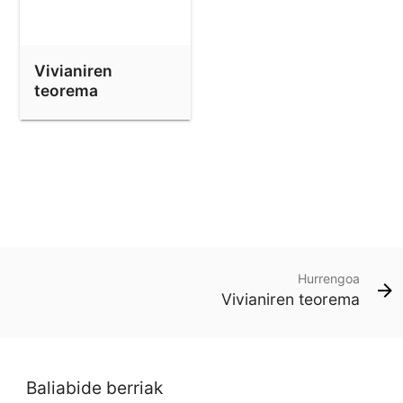
Vivianiren
teorema
Hurrengoa
Vivianiren teorema
Baliabide berriak