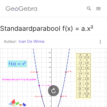
Google Classroom
Standaardparabool f(x) = a.x²
Auteur:
Ivan De Winne
GeoGebra Klaslokaal
Aanmelden