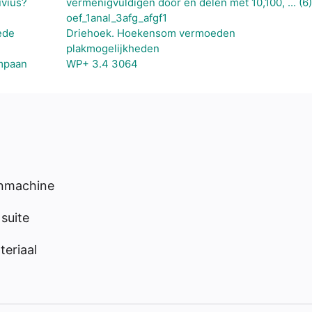
uvius?
vermenigvuldigen door en delen met 10,100, ... (6)
oef_1anal_3afg_afgf1
ede
Driehoek. Hoekensom vermoeden
plakmogelijkheden
ympaan
WP+ 3.4 3064
enmachine
suite
eriaal