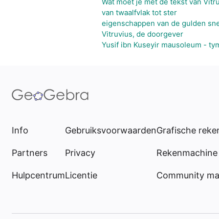
Wat moet je met de tekst van Vitr
van twaalfvlak tot ster
eigenschappen van de gulden sn
Vitruvius, de doorgever
Yusif ibn Kuseyir mausoleum - t
Info
Gebruiksvoorwaarden
Grafische rek
Partners
Privacy
Rekenmachine 
Hulpcentrum
Licentie
Community mat