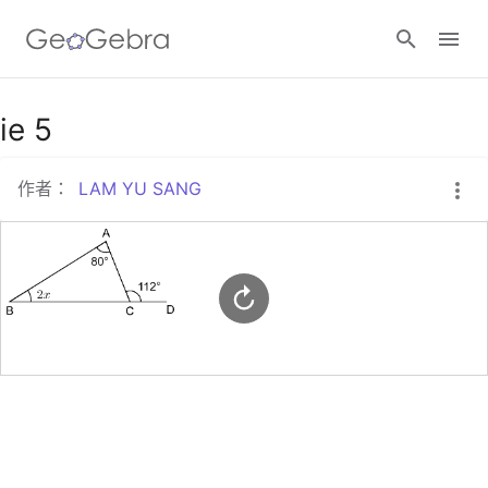
Google Classroom
ie 5
作者：
LAM YU SANG
GeoGebra Classroom
登入