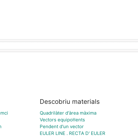
Descobriu materials
imci
Quadrilàter d'àrea màxima
Vectors equipol·lents
n
Pendent d'un vector
EULER LINE . RECTA D' EULER