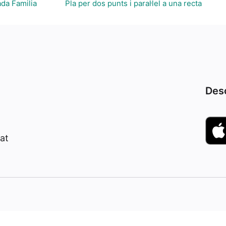
ada Familia
Pla per dos punts i paral·lel a una recta
Desc
at