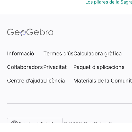
Los pilares de la Sagr
Informació
Termes d'ús
Calculadora gràfica
Col·laboradors
Privacitat
Paquet d'aplicacions
Centre d'ajuda
Llicència
Materials de la Comunit
©
2026
GeoGebra®
Catalan / Català