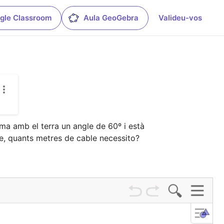
gle Classroom
Aula GeoGebra
Valideu-vos
a amb el terra un angle de 60º i està 
re, quants metres de cable necessito? 