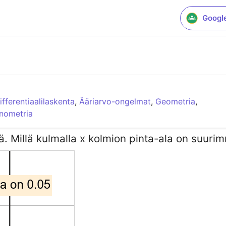
Googl
ifferentiaalilaskenta
,
Ääriarvo-ongelmat
,
Geometria
,
nometria
ää. Millä kulmalla x kolmion pinta-ala on suuri