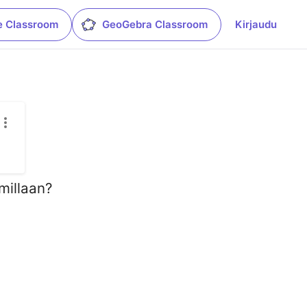
e Classroom
GeoGebra Classroom
Kirjaudu
mmillaan?