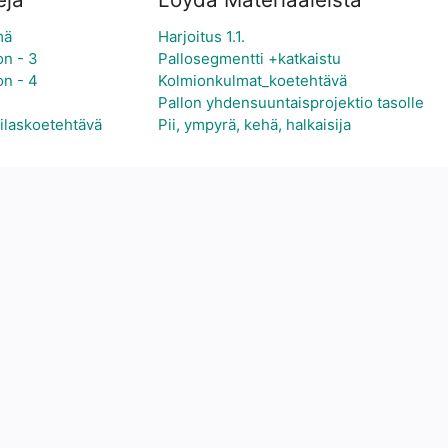
mä
Harjoitus 1.1.
on - 3
Pallosegmentti +katkaistu
on - 4
Kolmionkulmat_koetehtävä
Pallon yhdensuuntaisprojektio tasolle
pilaskoetehtävä
Pii, ympyrä, kehä, halkaisija