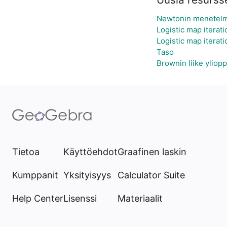
Newtonin menetel
Logistic map iterati
Logistic map iterati
Taso
Brownin liike yliop
Tietoa
Käyttöehdot
Graafinen laskin
Kumppanit
Yksityisyys
Calculator Suite
Help Center
Lisenssi
Materiaalit