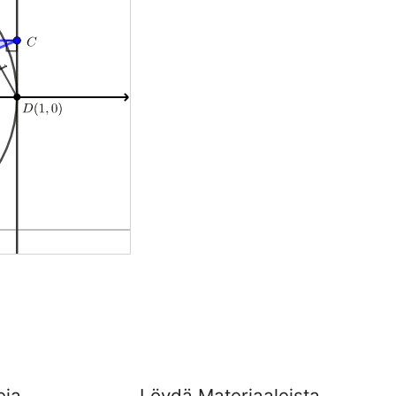
eja
Löydä Materiaaleista