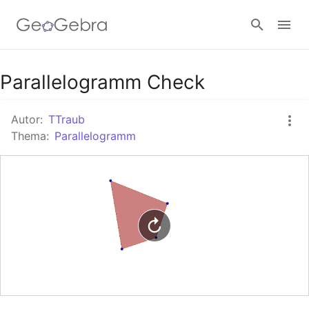
Google Classroom
Parallelogramm Check
Autor:
TTraub
GeoGebra Classroom
Thema:
Parallelogramm
Anmelden