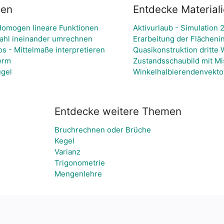
ien
Entdecke Material
Homogen lineare Funktionen
Aktivurlaub - Simulation 
ahl ineinander umrechnen
Erarbeitung der Flächenin
s - Mittelmaße interpretieren
Quasikonstruktion dritte 
erm
Zustandsschaubild mit M
ugel
Winkelhalbierendenvekto
Entdecke weitere Themen
Bruchrechnen oder Brüche
Kegel
Varianz
Trigonometrie
Mengenlehre