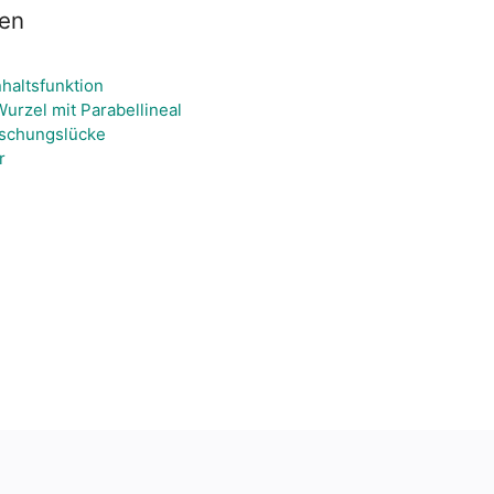
ien
2
haltsfunktion
Wurzel mit Parabellineal
ischungslücke
r