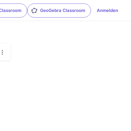
Classroom
GeoGebra Classroom
Anmelden