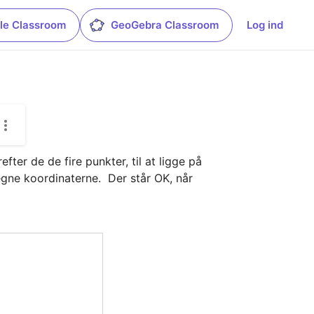
le Classroom
GeoGebra Classroom
Log ind
ter de de fire punkter, til at ligge på 
egne koordinaterne.  Der står OK, når 