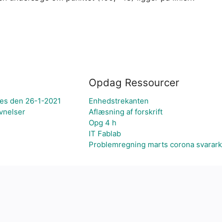
Opdag Ressourcer
res den 26-1-2021
Enhedstrekanten
vnelser
Aflæsning af forskrift
Opg 4 h
IT Fablab
Problemregning marts corona svarark