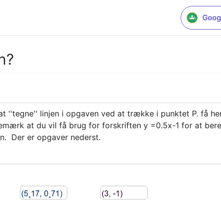
Goog
en?
''tegne'' linjen i opgaven ved at trække i punktet P. få heref
emærk at du vil få brug for forskriften y =0.5x-1 for at ber
en.  Der er opgaver nederst.