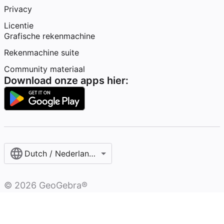
Privacy
Licentie
Grafische rekenmachine
Rekenmachine suite
Community materiaal
Download onze apps hier:
Dutch / Nederlands‎ (België)‎
©
2026
GeoGebra®