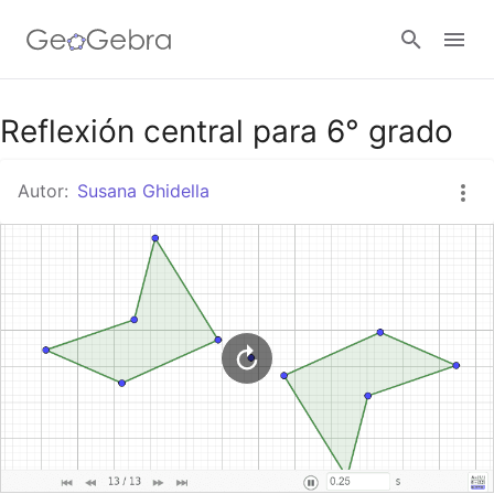
Google Classroom
Reflexión central para 6° grado
Autor:
Susana Ghidella
GeoGebra Classroom
Abrir sesión