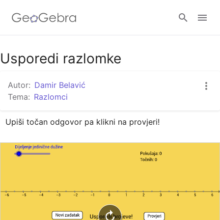
Google Classroom
Usporedi razlomke
Autor:
Damir Belavić
GeoGebra Razred
Tema:
Razlomci
Upiši točan odgovor pa klikni na provjeri!
Prijavi se