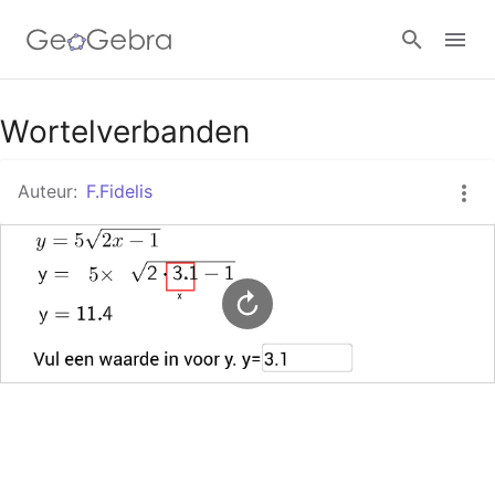
Google Classroom
Wortelverbanden
Auteur:
F.Fidelis
GeoGebra Klaslokaal
Aanmelden