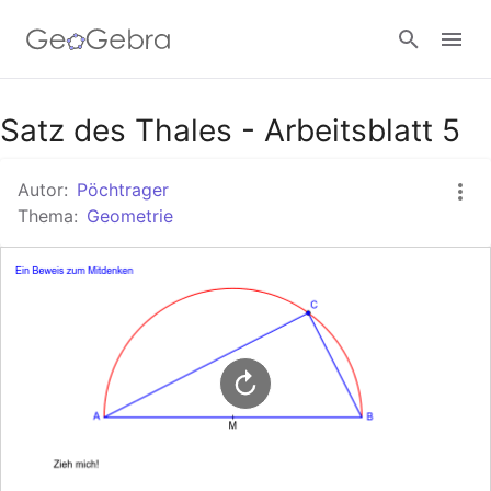
Google Classroom
Satz des Thales - Arbeitsblatt 5
Autor:
Pöchtrager
GeoGebra Classroom
Thema:
Geometrie
Anmelden