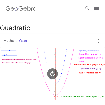
Google Classroom
Quadratic
Author:
Ysan
GeoGebra Classroom
Sign in