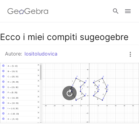
Google Classroom
Ecco i miei compiti sugeogebre
Autore:
lositoludovica
GeoGebra Classroom
Accedi