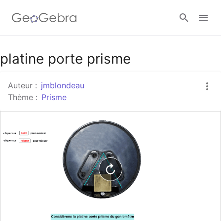
Google Classroom
platine porte prisme
Auteur :
jmblondeau
Classe GeoGebra
Thème :
Prisme
Se connecter