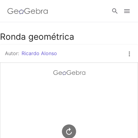
Google Classroom
Ronda geométrica
Autor:
Ricardo Alonso
GeoGebra Classroom
Abrir sesión