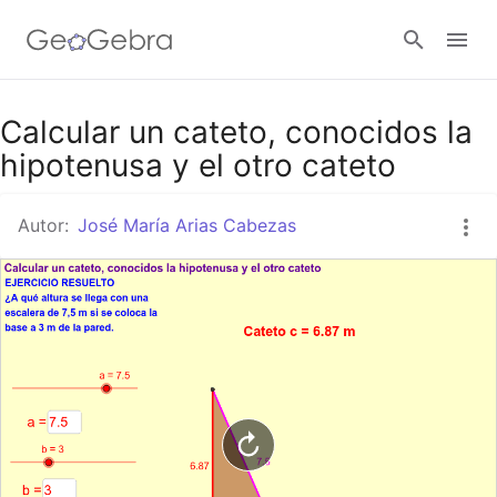
Google Classroom
Calcular un cateto, conocidos la
hipotenusa y el otro cateto
GeoGebra Classroom
Autor:
José María Arias Cabezas
Abrir sesión