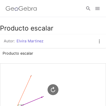
Google Classroom
Producto escalar
Autor:
Elvira Martinez
GeoGebra Classroom
Producto escalar
Abrir sesión