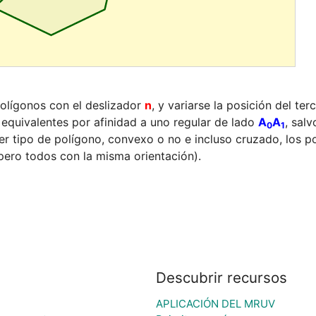
olígonos con el deslizador 
n
, y variarse la posición del terc
equivalentes por afinidad a uno regular de lado 
A
A
, salv
0
1
r tipo de polígono, convexo o no e incluso cruzado, los po
l (pero todos con la misma orientación).
Descubrir recursos
APLICACIÓN DEL MRUV