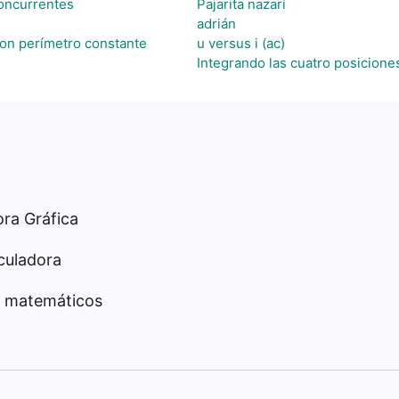
concurrentes
Pajarita nazarí
adrián
on perímetro constante
u versus i (ac)
Integrando las cuatro posicione
ora Gráfica
culadora
 matemáticos