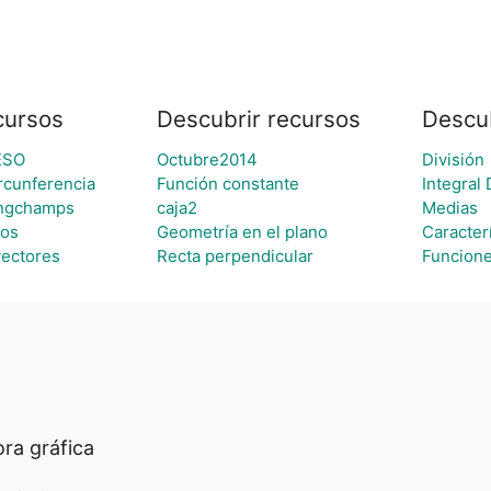
cursos
Descubrir recursos
Descu
ESO
Octubre2014
División
ircunferencia
Función constante
Integral 
ongchamps
caja2
Medias
bos
Geometría en el plano
Caracterí
vectores
Recta perpendicular
Funcione
ra gráfica