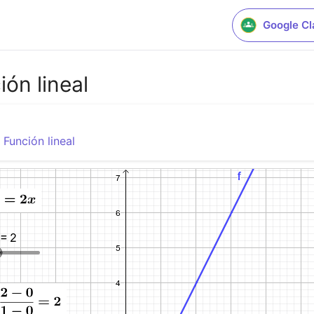
Google C
ón lineal
,
Función lineal