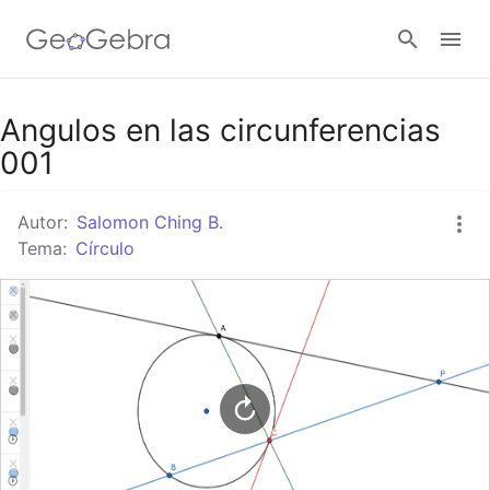
Google Classroom
Angulos en las circunferencias
001
GeoGebra Classroom
Autor:
Salomon Ching B.
Tema:
Círculo
Abrir sesión