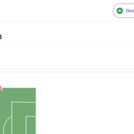
Goo
a