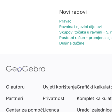
Novi radovi
Pravac
Ravnina i njezini dijelovi
Skupovi točaka u ravnini - 5. 
Postotni račun - promjena cij
Duljina dužine
O autoru
Uvjeti korištenja
Grafički kalkulat
Partneri
Privatnost
Komplet kalkula
Centar za pomoć
Licenca
Uradci zajednice