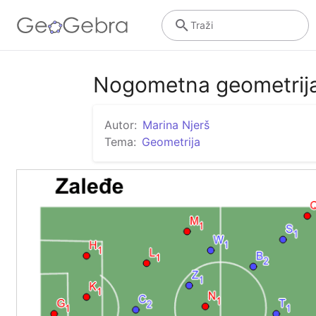
Traži
Nogometna geometrij
Autor:
Marina Njerš
Tema:
Geometrija