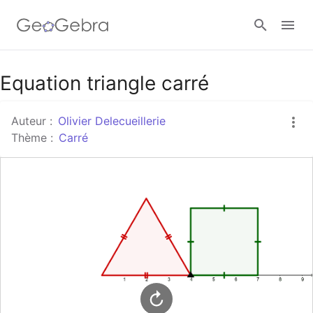
Google Classroom
Equation triangle carré
Auteur :
Olivier Delecueillerie
Classe GeoGebra
Thème :
Carré
Se connecter