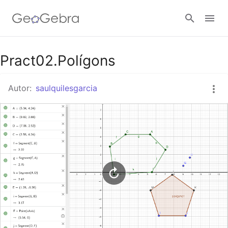
Google Classroom
Pract02.Polígons
Autor:
saulquilesgarcia
GeoGebra Classroom
Abrir sesión